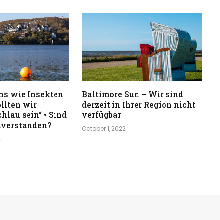
ns wie Insekten
Baltimore Sun – Wir sind
ollten wir
derzeit in Ihrer Region nicht
hlau sein“ • Sind
verfügbar
nverstanden?
October 1, 2022
2