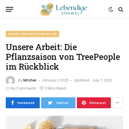
UMWELTFREUNDLICHE NATUR
Unsere Arbeit: Die
Pflanzsaison von TreePeople
im Rückblick
By
Mitchel
January 1, 2023
Updated:
July 7, 2023
No Comments
3 Mins Read
Facebook
Twitter
Pinterest